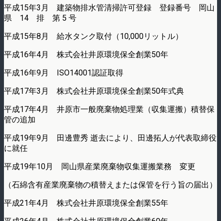
平成15年3月 建築物排水管清掃許可登録 登録番号 岡山
県 14 排 第 5 号
平成15年8月 給水タンク取付（10,000リットル）
平成16年4月 株式会社井原環境保全創業50年
平成16年9月 ISO14001認証取得
平成17年3月 株式会社井原環境保全創業50年式典
平成17年4月 井原市一般廃棄物処理業（収集運搬）積替保
管の追加
平成19年9月 田邊豊秀 逝去により、田邊拓人が代表取締役
に就任
平成19年10月 岡山県産業廃棄物収集運搬業務 変更
（石綿含有産業廃棄物の積替えまたは保管を行う旨の届出）
平成21年4月 株式会社井原環境保全創業55年