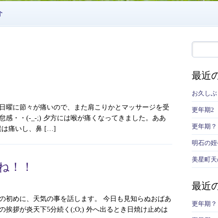
介
最近
お久しぶ
日曜に節々が痛いので、また肩こりかとマッサージを受
更年期2
感・・(-_-;) 夕方には喉が痛くなってきました。ああ
更年期？
は痛いし、鼻 […]
明石の姪
美星町天
ね！！
最近
の初めに、天気の事を話します。 今日も見知らぬおばあ
更年期？
挨拶が炎天下5分続く(;O;) 外へ出るとき日焼け止めは