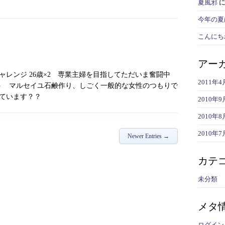
夏風邪
今年の夏
こんにちわ(
アー
レンジ 26歳×2 専業主婦を目指してただいま奮闘中
2011年4
メント マルセイユ石鹸作り、しごく一般的な女性のつもりで
ています？？
2010年9
2010年8
2010年7
Newer Entries →
カテ
未分類
メタ
ログイン