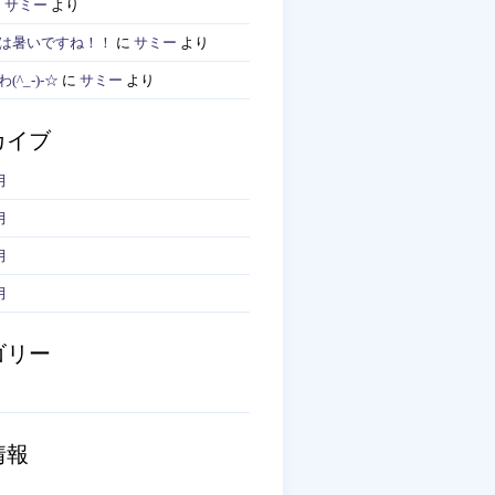
に
サミー
より
は暑いですね！！
に
サミー
より
^_-)-☆
に
サミー
より
カイブ
月
月
月
月
ゴリー
情報