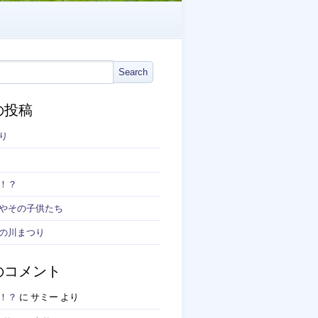
の投稿
り
！？
やその子供たち
の川まつり
のコメント
！？
に
サミー
より