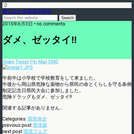
株式会社 井原環境保全
2015年6月3日 • no comments
ダメ、ゼッタイ‼︎
Share
Tweet
Pin
Mail
SMS
午前中は小学校で学校教育をして来ました。
午後から岡山県危険な薬物から県民の命とくらしを守る条例
制定記念日県民大会に参加しました。
危険ドラッグもダメ、ゼッタイ‼︎
関連する記事がありません...
Categories:
環境保全
previous post
環境展
next post
環境フェア