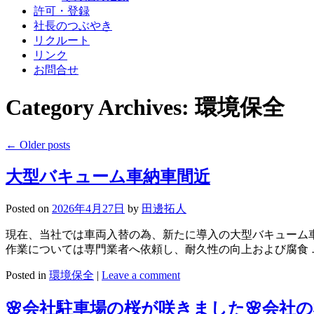
許可・登録
社長のつぶやき
リクルート
リンク
お問合せ
Category Archives:
環境保全
←
Older posts
大型バキューム車納車間近
Posted on
2026年4月27日
by
田邊拓人
現在、当社では車両入替の為、新たに導入の大型バキューム
作業については専門業者へ依頼し、耐久性の向上および腐食
Posted in
環境保全
|
Leave a comment
🌸会社駐車場の桜が咲きました🌸会社