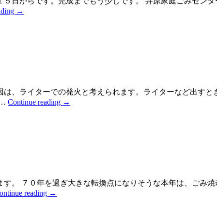
１５日からです。完成までもう少しです。 井原家庭ごみセン
ading
→
因は、ライターでの発火と考えられます。ライターなど出すと
 …
Continue reading
→
す。 ７０年を過ぎ大きな転換点になりそうな本年は、ごみ焼
ontinue reading
→