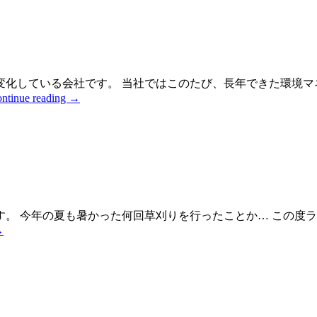
化している会社です。 当社ではこのたび、長年できた環境マネ
ntinue reading
→
。 今年の夏も暑かった何回草刈りを行ったことか… この度ラ
→