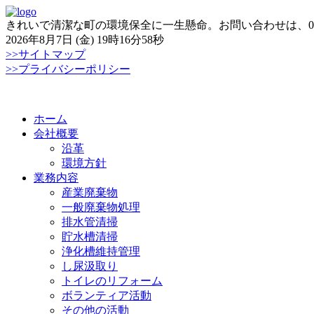
きれいで清潔な町の環境保全に一生懸命。お問い合わせは、0866-
2026年8月7日 (金) 19時16分58秒
>>サイトマップ
>>プライバシーポリシー
Skip
ホーム
to
会社概要
content
沿革
環境方針
業務内容
産業廃棄物
一般廃棄物処理
排水管清掃
貯水槽清掃
浄化槽維持管理
し尿汲取り
トイレのリフォーム
ボランティア活動
その他の活動