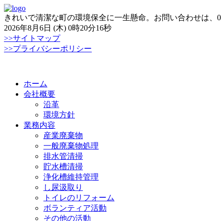
きれいで清潔な町の環境保全に一生懸命。お問い合わせは、0866-
2026年8月6日 (木) 0時20分16秒
>>サイトマップ
>>プライバシーポリシー
Skip
ホーム
to
会社概要
content
沿革
環境方針
業務内容
産業廃棄物
一般廃棄物処理
排水管清掃
貯水槽清掃
浄化槽維持管理
し尿汲取り
トイレのリフォーム
ボランティア活動
その他の活動